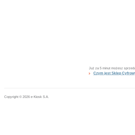
Już za 5 minut możesz sprzed
Czym jest Sklep Cyfrow
BEZPŁATNA
w programie
Copyright © 2026
e-Kiosk S.A.