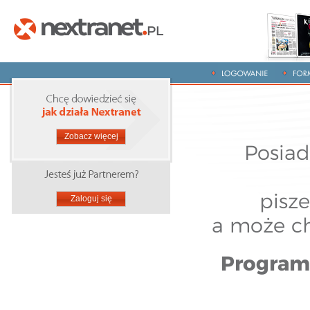
Zobacz więcej
Posiad
pisz
Zaloguj się
a może ch
Program